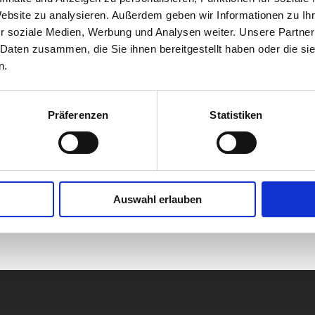
Website zu analysieren. Außerdem geben wir Informationen zu I
r soziale Medien, Werbung und Analysen weiter. Unsere Partner
 Daten zusammen, die Sie ihnen bereitgestellt haben oder die s
uf Ihr
len ihn aus und speichern
n.
Präferenzen
Statistiken
ro@pv-solar.jetzt
zu uns.
lden uns umgehend bei
ntsprechendes Angebot.
Auswahl erlauben