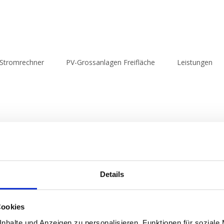
Stromrechner
PV-Grossanlagen Freifläche
Leistungen
Details
Cookies
g Ihrer Daten
nhalte und Anzeigen zu personalisieren, Funktionen für soziale