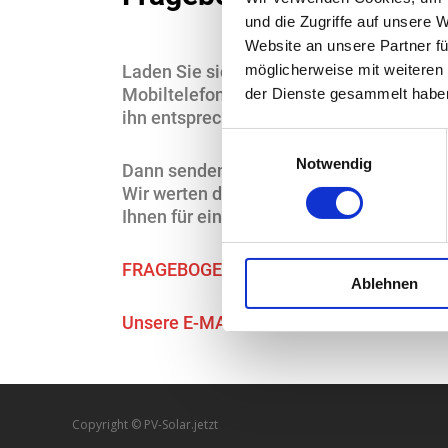
und die Zugriffe auf unsere 
Website an unsere Partner fü
möglicherweise mit weiteren
Laden Sie sich bitte diesen Fragebogen a
Mobiltelefon/Tablet/PC/NB herunter, fül
der Dienste gesammelt habe
ihn entsprechend in Ihr Verzeichnis.
Einwilligungsauswahl
Notwendig
Dann senden Sie ihn bitte per E-Mail
bue
Wir werten den Fragebogen aus und me
Ihnen für ein Vor-Ort-Termin oder ein e
FRAGEBOGEN
Ablehnen
Unsere E-MAIL Adresse
Copyright © PV-Solar.jetzt